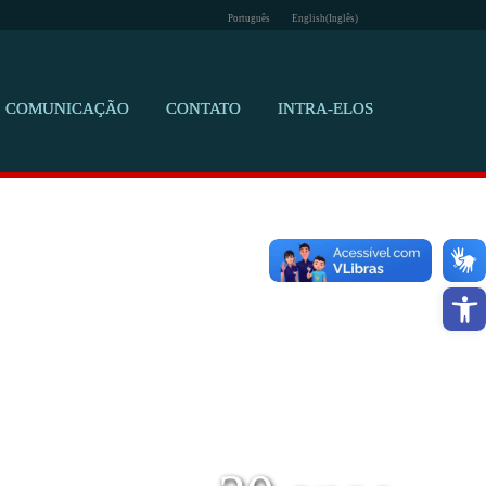
Português
English
(
Inglês
)
COMUNICAÇÃO
CONTATO
INTRA-ELOS
Barra de F