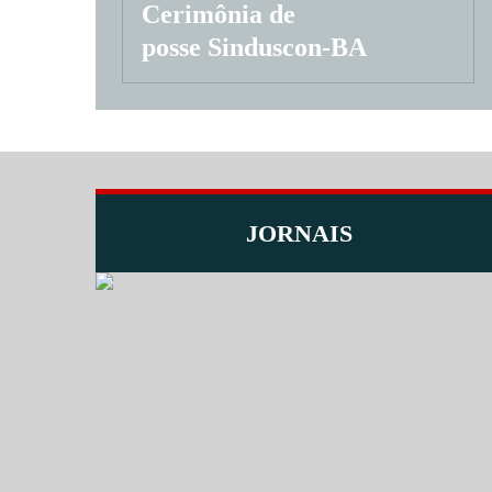
Cerimônia de
posse Sinduscon-BA
JORNAIS