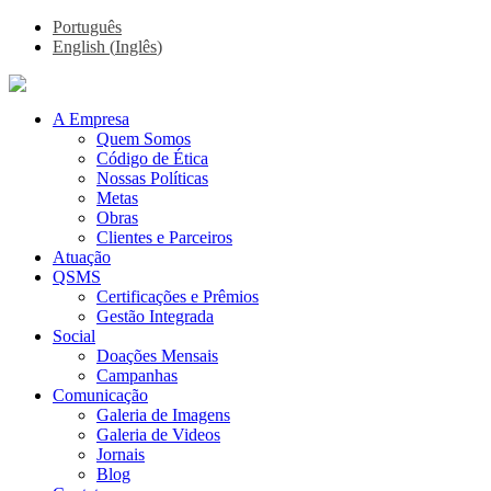
Português
English
(
Inglês
)
A Empresa
Quem Somos
Código de Ética
Nossas Políticas
Metas
Obras
Clientes e Parceiros
Atuação
QSMS
Certificações e Prêmios
Gestão Integrada
Social
Doações Mensais
Campanhas
Comunicação
Galeria de Imagens
Galeria de Videos
Jornais
Blog