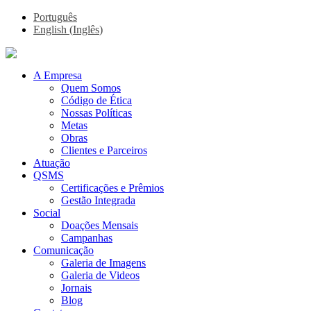
Português
English
(
Inglês
)
A Empresa
Quem Somos
Código de Ética
Nossas Políticas
Metas
Obras
Clientes e Parceiros
Atuação
QSMS
Certificações e Prêmios
Gestão Integrada
Social
Doações Mensais
Campanhas
Comunicação
Galeria de Imagens
Galeria de Videos
Jornais
Blog