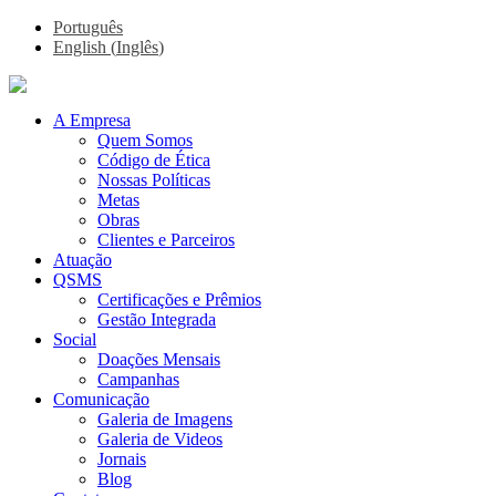
Português
English
(
Inglês
)
A Empresa
Quem Somos
Código de Ética
Nossas Políticas
Metas
Obras
Clientes e Parceiros
Atuação
QSMS
Certificações e Prêmios
Gestão Integrada
Social
Doações Mensais
Campanhas
Comunicação
Galeria de Imagens
Galeria de Videos
Jornais
Blog