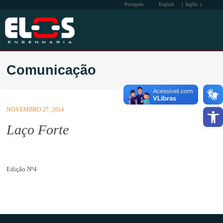
Português
English
(
Inglês
)
A EMPRESA
Comunicação
ATUAÇÃO
QSMS
Barra de F
NOVEMBRO 27, 2014
SOCIAL
Laço Forte
COMUNICAÇÃO
CONTATO
Edição Nº4
INTRA-ELOS